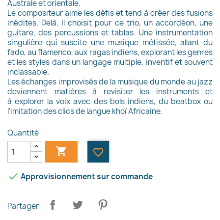
Australe et orientale.
Le compositeur aime les défis et tend à créer des fusions
inédites. Delà, Il choisit pour ce trio, un accordéon,
une
guitare, des percussions et tablas. Une instrumentation
singulière qui suscite une musique métissée,
allant du
fado, au flamenco, aux ragas indiens, explorant les genres
et les styles dans un langage multiple,
inventif et souvent
inclassable.
Les échanges improvisés de la musique du monde au jazz
deviennent matières à revisiter les instruments et
à
explorer la voix avec des bols indiens, du beatbox ou
l'imitation des clics de langue khoï Africaine.
Quantité

favorite_border
×
Créer une liste d'envies

Approvisionnement sur commande
Partager
Nom de la liste d'envies