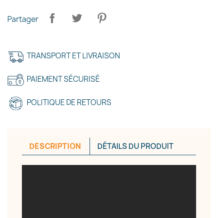
Partager
TRANSPORT ET LIVRAISON
×
PAIEMENT SÉCURISÉ
Créer une liste d'envies
POLITIQUE DE RETOURS
Nom de la liste d'envies
DESCRIPTION
DÉTAILS DU PRODUIT
Annuler
Créer une liste d'envies