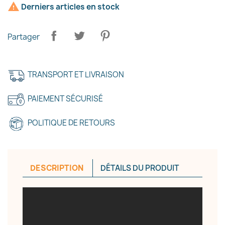

Derniers articles en stock
Partager
TRANSPORT ET LIVRAISON
×
Créer une liste d'envies
PAIEMENT SÉCURISÉ
POLITIQUE DE RETOURS
Nom de la liste d'envies
DESCRIPTION
DÉTAILS DU PRODUIT
Annuler
Créer une liste d'envies