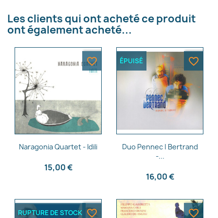
Les clients qui ont acheté ce produit
ont également acheté...
favorite_border
favorite_border
ÉPUISÉ
Aperçu rapide
Aperçu rapide


Naragonia Quartet - Idili
Duo Pennec | Bertrand
-...
15,00 €
16,00 €
favorite_border
favorite_border
RUPTURE DE STOCK