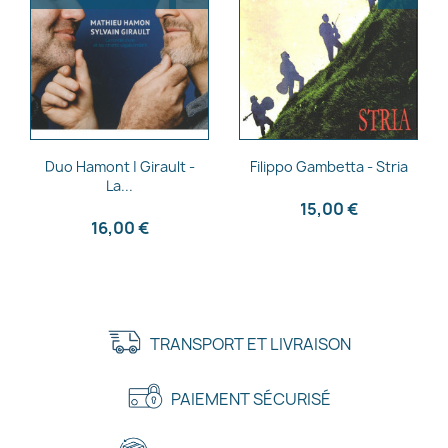
Aperçu rapide
Aperçu rapide


Duo Hamont | Girault -
Filippo Gambetta - Stria
La...
15,00 €
16,00 €
TRANSPORT ET LIVRAISON
PAIEMENT SÉCURISÉ