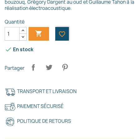
bouzouq, Grégory Dargent au oud et Guillaume Tahon à la
réalisation électroacoustique.
Quantité

favorite_border

En stock
Partager
TRANSPORT ET LIVRAISON
PAIEMENT SÉCURISÉ
POLITIQUE DE RETOURS