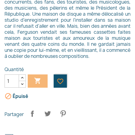
concurrents, des fans, des touristes, des musicologues,
des musiciens, des pèlerins et même le Président de la
République. Une maison de disque a même délocalisé un
studio d'enregistrement pour l'installer dans sa maison
car il refusait d'aller en ville. Mais, bien des années avant
cela, Ferguson vendait ses fameuses cassettes faites
maison aux touristes et aux amoureux de la musique
venant des quatre coins du monde. Il ne gardait jamais
une copie pour lui-même, et en vieillissant, il a commencé
à oublier de nombreuses compositions.
Quantité

favorite_border

Épuisé
×
Créer une liste d'envies
Partager
Nom de la liste d'envies