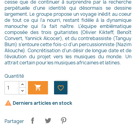
cesse que de continuer à surprendre par la recherche
perpétuelle d'une identité qui désormais se dessine
largement. Le groupe propose un voyage inédit au coeur
de tout ce qui l'a nourri, restant fidèle à la dynamique
manouche qui l'a fait naître. L'équipe emblématique
composée des trois guitaristes (Olivier Kikteff, Benoît
Convert, Yannick Alcocer), et du contrebassiste (Tanguy
Blum) s'entoure cette fois-ci d'un percussionniste (Nazim
Aliouche). Concrétisation d'un désir de longue date et de
l'évolution du projet vers les musiques du monde. Un
attrait certain pour les musiques africaines et latines.
Quantité

favorite_border
×

Derniers articles en stock
Créer une liste d'envies
Partager
Nom de la liste d'envies