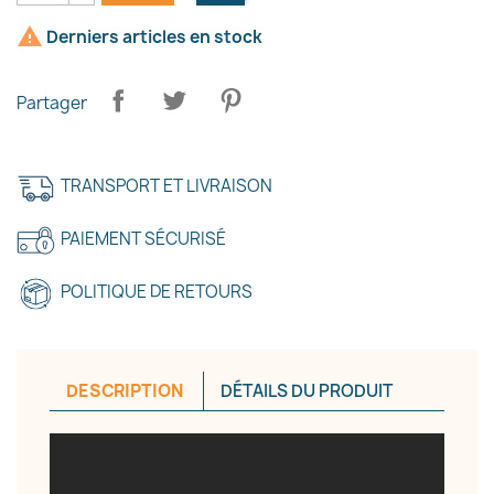

Derniers articles en stock
Partager
TRANSPORT ET LIVRAISON
×
Créer une liste d'envies
PAIEMENT SÉCURISÉ
Nom de la liste d'envies
POLITIQUE DE RETOURS
DESCRIPTION
DÉTAILS DU PRODUIT
Annuler
Créer une liste d'envies