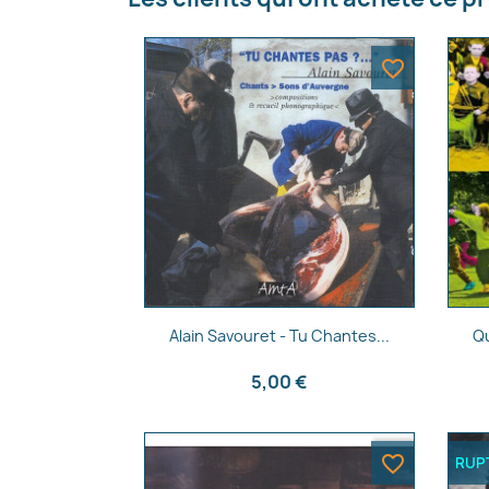
favorite_border
Aperçu rapide

Alain Savouret - Tu Chantes...
Qu
5,00 €
favorite_border
RUP