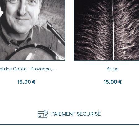
Aperçu rapide
Aperçu rapide


atrice Conte - Provence,...
Artus
15,00 €
15,00 €
PAIEMENT SÉCURISÉ