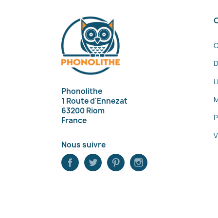
C
D
L
Phonolithe
M
1 Route d'Ennezat
63200 Riom
P
France
V
Nous suivre