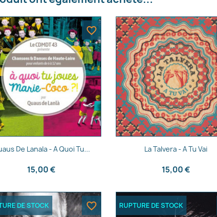
favorite_border
Aperçu rapide
Aperçu rapide


aus De Lanala - A Quoi Tu...
La Talvera - A Tu Vai
15,00 €
15,00 €
favorite_border
TURE DE STOCK
RUPTURE DE STOCK