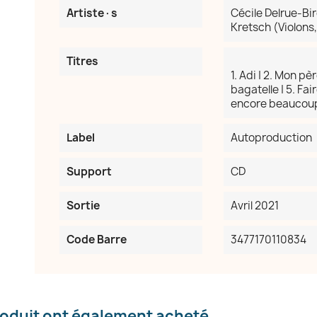
Artiste·s
Cécile Delrue-Bir
Kretsch (Violons,
Titres
1. Adi | 2. Mon pè
bagatelle | 5. Fai
encore beaucoup p
réer une liste d'envies
Label
Autoproduction
e la liste d'envies
Support
CD
Sortie
Avril 2021
Annuler
Créer une liste d'envies
Code Barre
3477170110834
roduit ont également acheté...