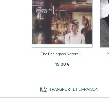
Aperçu rapide

The Rheingans Sisters -...
P
15,00 €
TRANSPORT ET LIVRAISON