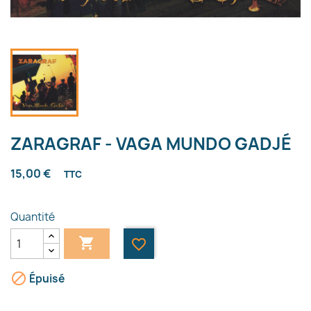
ZARAGRAF - VAGA MUNDO GADJÉ
15,00 €
TTC
Quantité

favorite_border

Épuisé