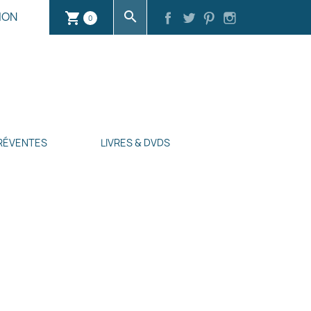
search
ION
shopping_cart
0
RÉVENTES
LIVRES & DVDS