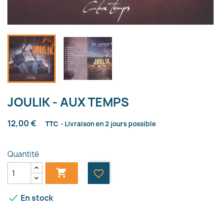
JOULIK - AUX TEMPS
12,00 €
TTC
Livraison en 2 jours possible
Quantité

favorite_border

En stock