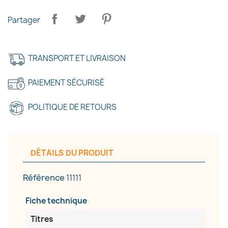
Partager
TRANSPORT ET LIVRAISON
PAIEMENT SÉCURISÉ
POLITIQUE DE RETOURS
×
Créer une liste d'envies
DÉTAILS DU PRODUIT
Référence
11111
Nom de la liste d'envies
Fiche technique
Titres