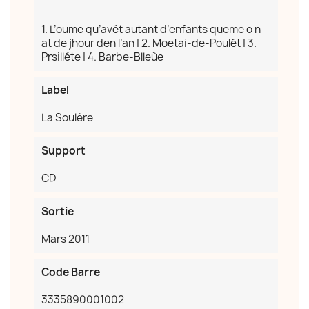
Annuler
Créer une liste d'envies
1. L’oume qu’avét autant d’enfants queme o n-
at de jhour den l’an | 2. Moetai-de-Poulét | 3.
Prsilléte | 4. Barbe-Blleùe
Label
La Soulère
Support
CD
Sortie
Mars 2011
Code Barre
3335890001002