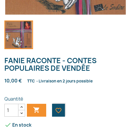
FANIE RACONTE - CONTES
POPULAIRES DE VENDÉE
10,00 €
TTC
Livraison en 2 jours possible
Quantité

favorite_border

En stock