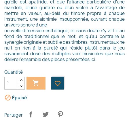
qu'elle est apatride, et que l'alliance particulière d'une
mandole, d'une guitare ou d'un violon a l'avantage de
mettre en valeur, au-delà du timbre propre à chaque
instrument, une alchimie insoupçonnée, ouvrant chaque
univers sonore à une
nouvelle dimension esthétique, et sans doute n'y a-t-il au
fond de traditionnel que le mot, et qu'au contraire la
synergie originale et subtile des timbres instrumentaux ne
nuit en rien à la pureté qui réside plutôt dans le jeu
savamment dosé des multiples voix musicales que nous
délivre l'ensemble des pièces présentées ici.
Quantité

favorite_border
×

Épuisé
Créer une liste d'envies
Partager
Nom de la liste d'envies