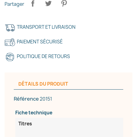
Partager
TRANSPORT ET LIVRAISON
PAIEMENT SÉCURISÉ
POLITIQUE DE RETOURS
×
DÉTAILS DU PRODUIT
Créer une liste d'envies
Référence
20151
Nom de la liste d'envies
Fiche technique
Titres