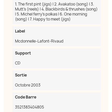
Annuler
Créer une liste d'envies
1. The first pint (jigs) | 2. Avakatoo (song) | 3.
Mutt's (reels) | 4. Blackbirds & thrushes (song)
| 5. Michel ferry's polkas | 6. One morning
(song) | 7. Happy to meet (jigs)
Label
Mcdonnelle-Lafont-Rivaud
Support
CD
Sortie
Octobre 2003
Code Barre
3521383404805