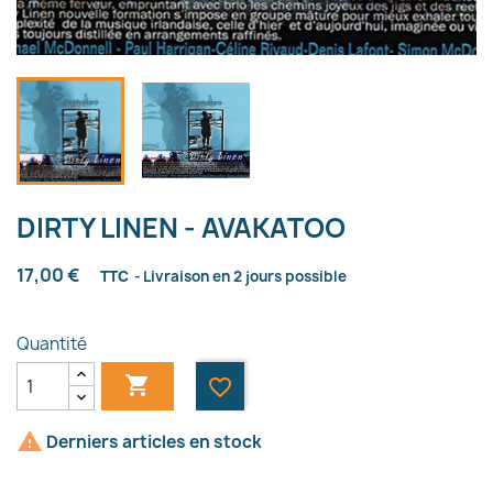
DIRTY LINEN - AVAKATOO
17,00 €
TTC
Livraison en 2 jours possible
Quantité

favorite_border

Derniers articles en stock