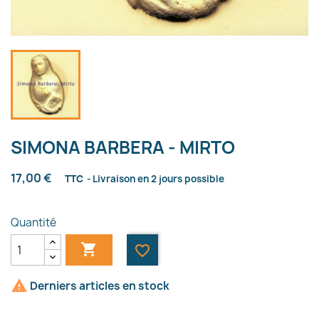
SIMONA BARBERA - MIRTO
17,00 €
TTC
Livraison en 2 jours possible
Quantité

favorite_border

Derniers articles en stock