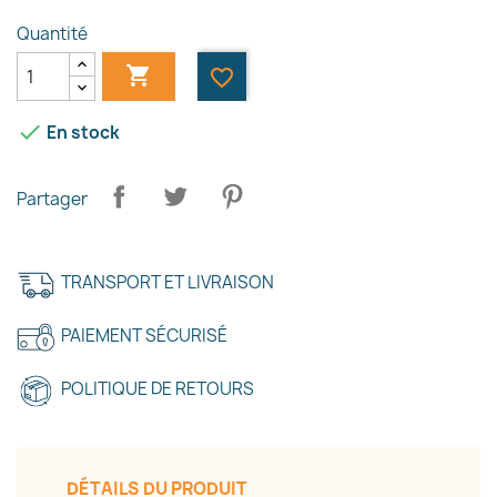
Quantité

favorite_border

En stock
Partager
×
Créer une liste d'envies
TRANSPORT ET LIVRAISON
PAIEMENT SÉCURISÉ
Nom de la liste d'envies
POLITIQUE DE RETOURS
Annuler
Créer une liste d'envies
DÉTAILS DU PRODUIT