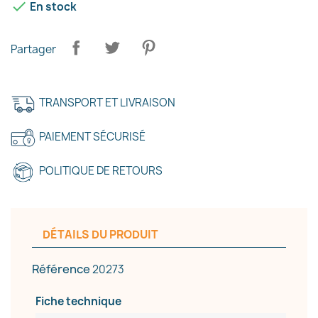

En stock
Partager
×
TRANSPORT ET LIVRAISON
Créer une liste d'envies
PAIEMENT SÉCURISÉ
Nom de la liste d'envies
POLITIQUE DE RETOURS
Annuler
Créer une liste d'envies
DÉTAILS DU PRODUIT
Référence
20273
Fiche technique