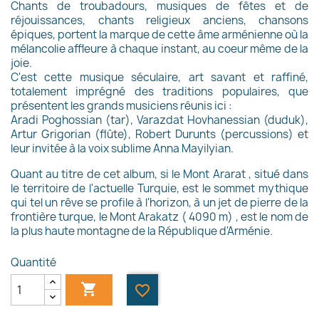
Chants de troubadours, musiques de fêtes et de
réjouissances, chants religieux anciens, chansons
épiques, portent la marque de cette âme arménienne où la
mélancolie affleure à chaque instant, au coeur même de la
joie.
C'est cette musique séculaire, art savant et raffiné,
totalement imprégné des traditions populaires, que
présentent les grands musiciens réunis ici :
Aradi Poghossian (tar), Varazdat Hovhanessian (duduk),
Artur Grigorian (flûte), Robert Durunts (percussions) et
leur invitée à la voix sublime Anna Mayilyian.
Quant au titre de cet album, si le Mont Ararat , situé dans
le territoire de l'actuelle Turquie, est le sommet mythique
qui tel un rêve se profile à l'horizon, à un jet de pierre de la
frontière turque, le Mont Arakatz ( 4090 m) , est le nom de
la plus haute montagne de la République d'Arménie.
Quantité

favorite_border