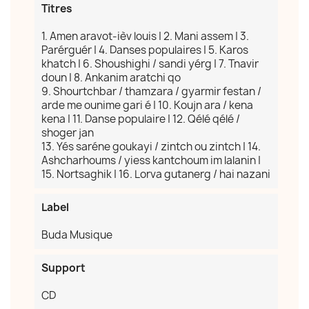
Titres
1. Amen aravot-ièv louis | 2. Mani assem | 3.
Parérguér | 4. Danses populaires | 5. Karos
khatch | 6. Shoushighi / sandi yérg | 7. Tnavir
doun | 8. Ankanim aratchi qo
9. Shourtchbar / thamzara / gyarmir festan /
arde me ounime gari é | 10. Koujn ara / kena
kena | 11. Danse populaire | 12. Qélé qélé /
shoger jan
13. Yés saréne goukayi / zintch ou zintch | 14.
Ashcharhoums / yiess kantchoum im lalanin |
15. Nortsaghik | 16. Lorva gutanerg / hai nazani
Label
Buda Musique
Support
CD