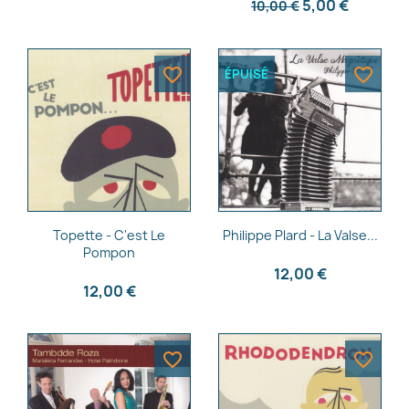
5,00 €
10,00 €
favorite_border
favorite_border
ÉPUISÉ
Aperçu rapide
Aperçu rapide


Topette - C'est Le
Philippe Plard - La Valse...
Pompon
12,00 €
12,00 €
favorite_border
favorite_border