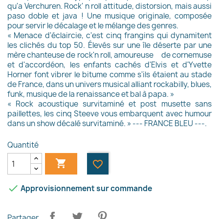
qu'a Verchuren. Rock' n roll attitude, distorsion, mais aussi
paso doble et java ! Une musique originale, composée
pour servir le décalage et le mélange des genres.
« Menace d'éclaircie, c'est cinq frangins qui dynamitent
les clichés du top 50. Élevés sur une île déserte par une
mère chanteuse de rock'n roll, amoureuse
de cornemuse
et d'accordéon, les enfants cachés d'Elvis et d'Yvette
Horner font vibrer le bitume comme s'ils étaient au stade
de France, dans un univers musical alliant rockabilly, blues,
funk, musique de la renaissance et bal à papa. »
« Rock acoustique survitaminé et post musette sans
paillettes, les cinq Steeve vous embarquent avec humour
dans un show décalé survitaminé. » --- FRANCE BLEU ---.
Quantité

favorite_border

Approvisionnement sur commande
Partager