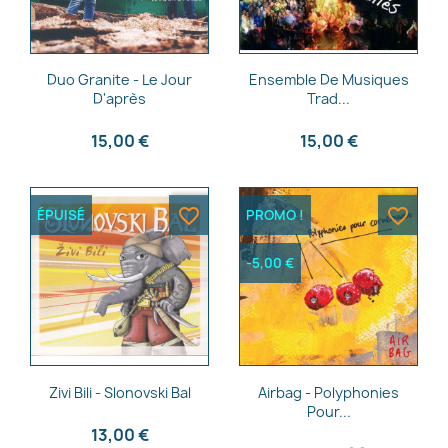
Aperçu rapide
Aperçu rapide


Duo Granite - Le Jour
Ensemble De Musiques
D'après
Trad...
15,00 €
15,00 €
favorite_border
favorite_border
ÉPUISÉ
PROMO !
-5,00 €
Aperçu rapide
Aperçu rapide


Zivi Bili - Slonovski Bal
Airbag - Polyphonies
Pour...
13,00 €