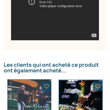
×
Créer une liste d'envies
Nom de la liste d'envies
Les clients qui ont acheté ce produit
ont également acheté...
Annuler
Créer une liste d'envies
favorite_border
favorite_border