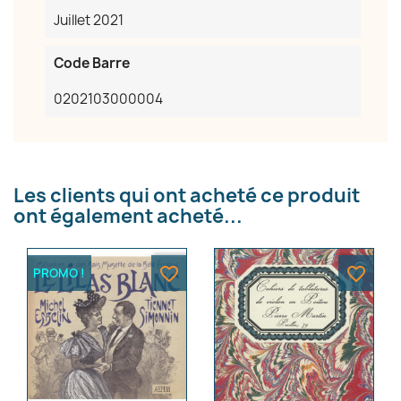
Juillet 2021
Code Barre
0202103000004
Les clients qui ont acheté ce produit
ont également acheté...
favorite_border
favorite_border
PROMO !