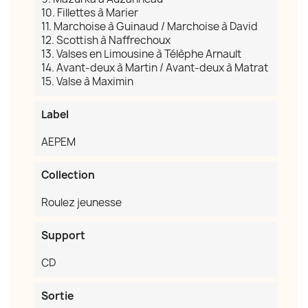
10. Fillettes à Marier
11. Marchoise à Guinaud / Marchoise à David
12. Scottish à Naffrechoux
13. Valses en Limousine à Télèphe Arnault
14. Avant-deux à Martin / Avant-deux à Matrat
×
15. Valse à Maximin
Créer une liste d'envies
Label
Nom de la liste d'envies
AEPEM
Collection
Roulez jeunesse
Annuler
Créer une liste d'envies
Support
CD
Sortie