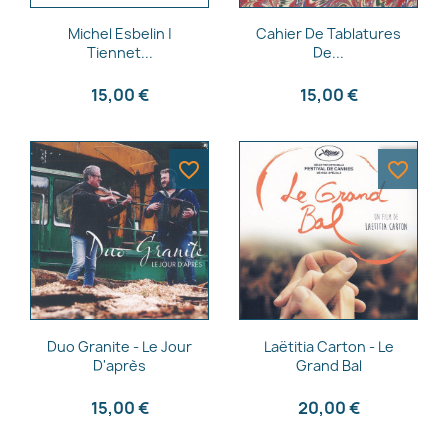
Aperçu rapide
Aperçu rapide


Michel Esbelin |
Cahier De Tablatures
Tiennet...
De...
15,00 €
15,00 €
favorite_border
favorite_border
Aperçu rapide
Aperçu rapide


Duo Granite - Le Jour
Laëtitia Carton - Le
D'après
Grand Bal
15,00 €
20,00 €