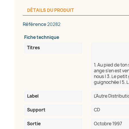
DÉTAILS DU PRODUIT
réer une liste d'envies
Référence
20282
e la liste d'envies
Fiche technique
Titres
Annuler
Créer une liste d'envies
1. Au pied de ton
ange s'en est ven
nous | 3. Le petit
guignochée | 5. L
Label
L'Autre Distributi
Support
CD
Sortie
Octobre 1997