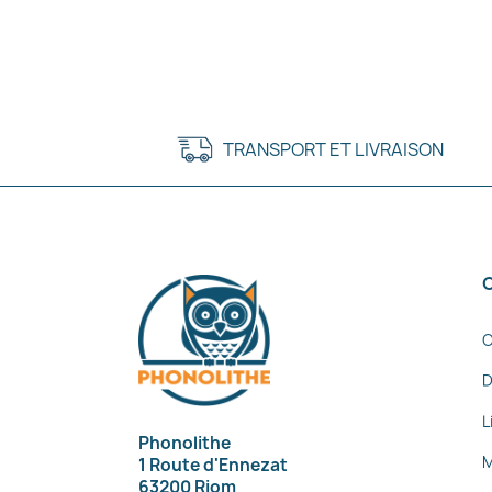
TRANSPORT ET LIVRAISON
C
D
L
Phonolithe
M
1 Route d'Ennezat
63200 Riom