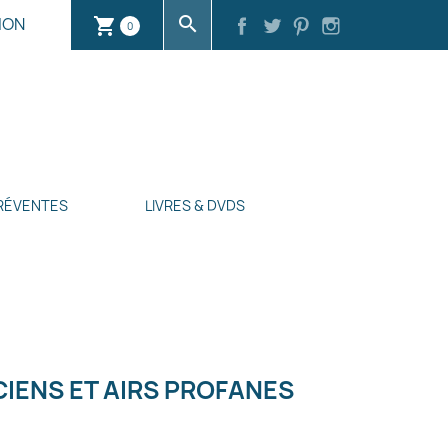
search
ION
shopping_cart
0
RÉVENTES
LIVRES & DVDS
CIENS ET AIRS PROFANES