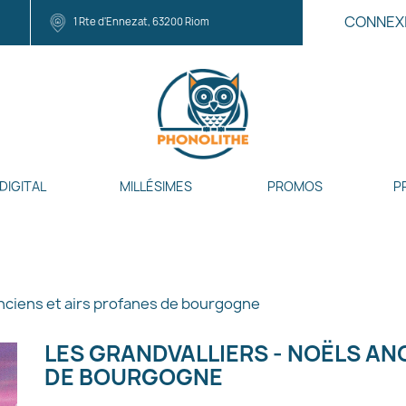
CONNEX
1 Rte d'Ennezat, 63200 Riom
DIGITAL
MILLÉSIMES
PROMOS
P
anciens et airs profanes de bourgogne
LES GRANDVALLIERS - NOËLS AN
DE BOURGOGNE