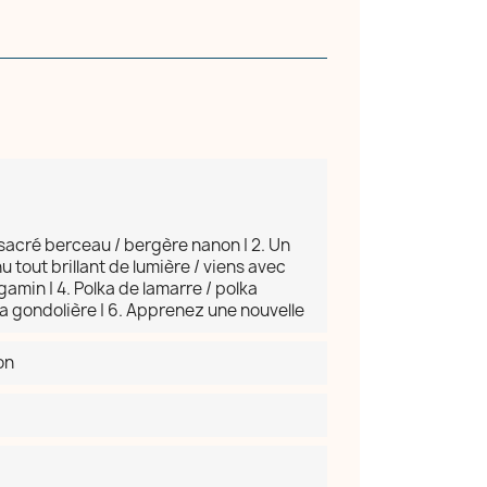
×
 sacré berceau / bergère nanon | 2. Un
u tout brillant de lumière / viens avec
 gamin | 4. Polka de lamarre / polka
a gondolière | 6. Apprenez une nouvelle
on