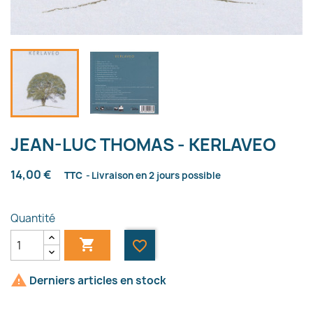
JEAN-LUC THOMAS - KERLAVEO
14,00 €
TTC
Livraison en 2 jours possible
Quantité

favorite_border

Derniers articles en stock