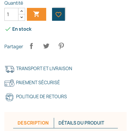
Quantité

favorite_border

En stock
Partager
×
Créer une liste d'envies
TRANSPORT ET LIVRAISON
PAIEMENT SÉCURISÉ
Nom de la liste d'envies
POLITIQUE DE RETOURS
Annuler
Créer une liste d'envies
DESCRIPTION
DÉTAILS DU PRODUIT