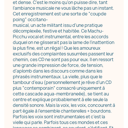
et dense. C’est le moins qu’on puisse dire, tant
l’ambiance musicale ne vous lâche pas un instant.
Cet enregistrement est une sorte de “coupde
poing” occitano-
musical, un acte militant issu d’une pratique
décomplexée, festive et habitée. Ce Machu-
Picchu vocal et instrumental, entre les accords
duquel on ne glisserait pas la lame de l’inattention
la plus fine, est un régal ! Que les amoureux
exclusifs des complaintes susurrées passent leur
chemin, ces CD ne sont pas pour eux. Il en ressort
une grande impression de force, de tension,
d’aplomb dans les discours comme dans les
phrasés instrumentaux. La vielle, plus que le
tambour d’eau (personnellement je rêve d’un CD
plus “contemporain” consacré uniquement à
cette cascade aqua-membraneée), se tient au
centre et explique probablement à elle seule la
densité sonore. Mais la voix, les voix, concourent à
part égale à l’ensemble chanterelles + bourdons.
Parfois les voix sont instrumentales et c’est la
vielle qui parle. Parfois tous ces mondes et ces