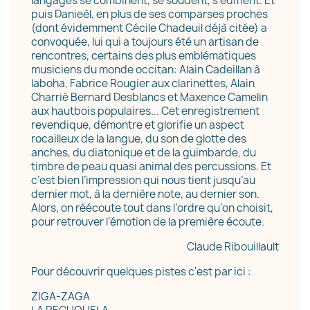
langages se combinent, se soudent, s’édifient. Et
puis Danieèl, en plus de ses comparses proches
(dont évidemment Cécile Chadeuil déjà citée) a
convoquée, lui qui a toujours été un artisan de
rencontres, certains des plus emblématiques
musiciens du monde occitan: Alain Cadeillan à
laboha, Fabrice Rougier aux clarinettes, Alain
Charrié Bernard Desblancs et Maxence Camelin
aux hautbois populaires... Cet enregistrement
revendique, démontre et glorifie un aspect
rocailleux de la langue, du son de glotte des
anches, du diatonique et de la guimbarde, du
timbre de peau quasi animal des percussions. Et
c’est bien l’impression qui nous tient jusqu’au
dernier mot, à la dernière note, au dernier son.
Alors, on réécoute tout dans l’ordre qu’on choisit,
pour retrouver l’émotion de la première écoute.
Claude Ribouillault
Pour découvrir quelques pistes c'est par ici :
ZIGA-ZAGA