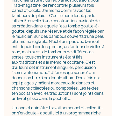
instrumentiste et luthier. J’ai eu l’occasion, pour
Trad-magazine, de rencontrer plusieurs fois
Danièl et Cécile. J’ai même dormi “avec” les
tambours de pluie... C’est le nom donné par le
luthier Frouvelle à une construction musicale de
×
Créer une liste d'envies
sa création dans laquelle l’eau tombe goutte-à-
goutte, depuis une réserve et de façon réglée par
le musicien, sur des bambous couvertsd’une peau
elle-même réglable. N’oublions pas que Danieèl
Nom de la liste d'envies
est, depuis bien longtemps, un facteur de vielles à
roue, mais aussi de tambours de différentes
sortes, tous ces instruments étant liés
aux traditions et à la mémoire occitane. C’est
d’ailleurs cet instrument singulier, percussion
Annuler
Créer une liste d'envies
“semi-automatique” d’“arrosage sonore”,qui
donne son titre à ce double album. Deux fois dix-
sept plages y mêlent morceaux de danses et
chansons collectées ou composées. Les textes
(en occitan avec les traductions) sont joints dans
un livret glissé dans la pochette.
Un long et opiniâtre travail personnel et collectif –
on s’en doute – aboutit ici à un programme riche