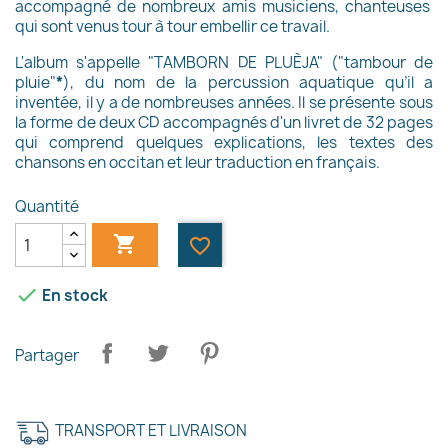
accompagné de
nombreux
amis musiciens, chanteuses
qui sont venus tour à tour embellir ce travail.
L'album s'appelle "TAMBORN DE PLUÈJA" ("tambour de
pluie"
*
)
, du nom de la percussion aquatique qu’
il a
inventée, il y a
de nombreuses années
. Il se présente sous
la forme de deux CD accompagnés d'un livret de 32 pages
qui comprend quelques explications, les textes des
chansons en occitan et leur traduction en français.
Quantité

favorite_border

En stock
Partager
TRANSPORT ET LIVRAISON