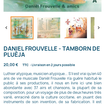


DANIEL FROUVELLE - TAMBORN DE
PLUÈJA
20,00 €
TTC
Livraison en 2 jours possible
Luthier atypique, musicien atypique... S'i
l est vrai qu'en 40
ans de vie musicale
Danièl Frouvelle
n'a
guère
habitué le
public à
s
es productions,
il nous en livre ici une bien
abondante avec
37
airs et
chansons, la plupart de
sa
composition, pour un voyage de plus de deux heures très
varié, enraciné dans la culture occitane, en jouant des
instruments de
s
on invention, de
s
a fabrication.
Il est