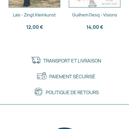
Aperçu rapide
Aperçu rapide


Laïs - Zingt Kleinkunst
Guilhem Desq - Visions
12,00 €
14,00 €
TRANSPORT ET LIVRAISON
PAIEMENT SÉCURISÉ
POLITIQUE DE RETOURS