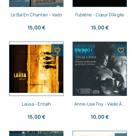
Aperçu rapide
Aperçu rapide


Le Bal En Chantier - Vado
Fublène - Cœur D'Argile
Annuler
Créer une liste d'envies
15,00 €
15,00 €
favorite_border
favorite_border
PROMO !
Aperçu rapide
Aperçu rapide


Laüsa - Entalh
Anne-Lise Foy - Vielle À...
15,00 €
10,00 €