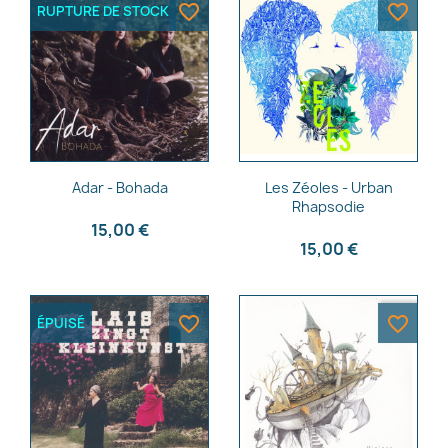
favorite_border
favorite_border
RUPTURE DE STOCK
Aperçu rapide
Aperçu rapide


Adar - Bohada
Les Zéoles - Urban
Rhapsodie
15,00 €
15,00 €
favorite_border
favorite_border
ÉPUISÉ