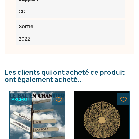
CD
Sortie
2022
Les clients qui ont acheté ce produit
ont également acheté...
favorite_border
favorite_border
PROMO !
×
Créer une liste d'envies
Nom de la liste d'envies