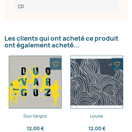
Annuler
Créer une liste d'envies
CD
Les clients qui ont acheté ce produit
ont également acheté...
favorite_border
favorite_border
Aperçu rapide
Aperçu rapide


Duo Vargoz
Louise
12,00 €
12,00 €