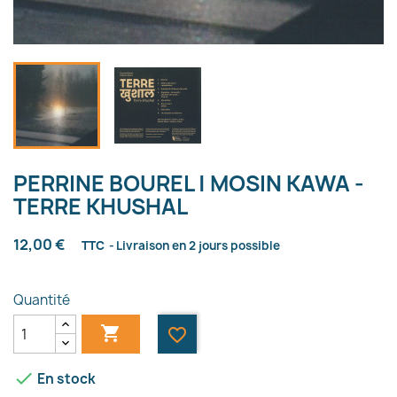
PERRINE BOUREL | MOSIN KAWA -
TERRE KHUSHAL
12,00 €
TTC
Livraison en 2 jours possible
Quantité

favorite_border

En stock