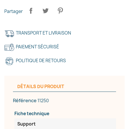
Partager
TRANSPORT ET LIVRAISON
PAIEMENT SÉCURISÉ
POLITIQUE DE RETOURS
×
Créer une liste d'envies
DÉTAILS DU PRODUIT
Référence
11250
Nom de la liste d'envies
Fiche technique
Support