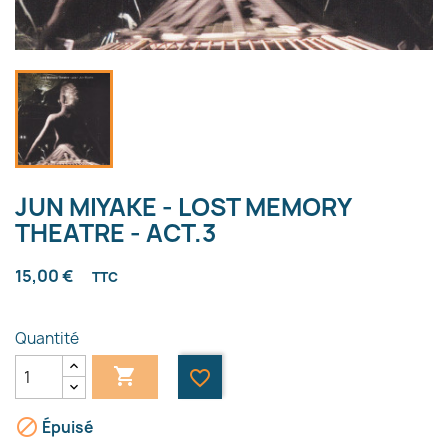
JUN MIYAKE - LOST MEMORY
THEATRE - ACT.3
15,00 €
TTC
Quantité

favorite_border

Épuisé