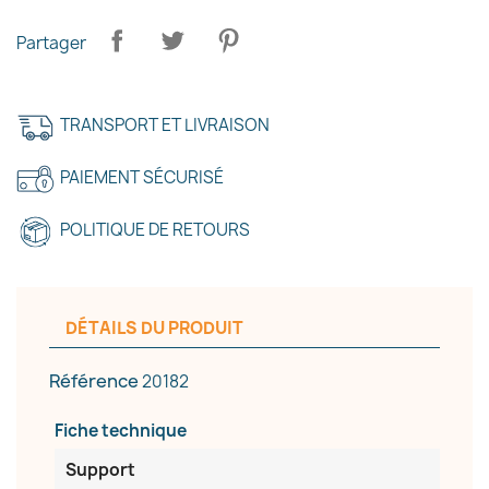
Partager
×
TRANSPORT ET LIVRAISON
Créer une liste d'envies
PAIEMENT SÉCURISÉ
Nom de la liste d'envies
POLITIQUE DE RETOURS
Annuler
Créer une liste d'envies
DÉTAILS DU PRODUIT
Référence
20182
Fiche technique
Support