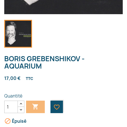
BORIS GREBENSHIKOV -
AQUARIUM
17,00 €
TTC
Quantité

favorite_border

Épuisé