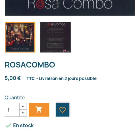
ROSACOMBO
5,00 €
TTC
Livraison en 2 jours possible
Quantité

favorite_border

En stock