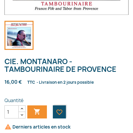
CIE. MONTANARO -
TAMBOURINAIRE DE PROVENCE
16,00 €
TTC
Livraison en 2 jours possible
Quantité

favorite_border

Derniers articles en stock