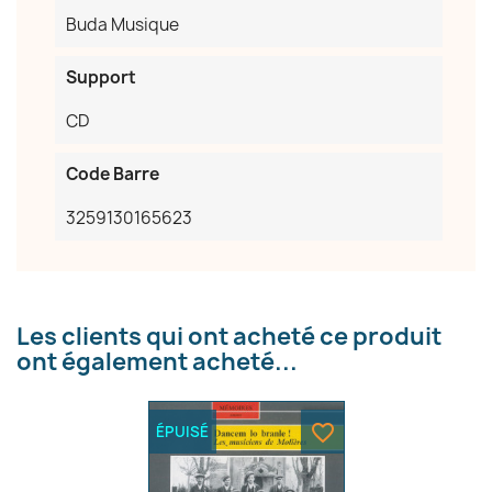
Buda Musique
Support
Annuler
Créer une liste d'envies
CD
Code Barre
3259130165623
Les clients qui ont acheté ce produit
ont également acheté...
favorite_border
ÉPUISÉ