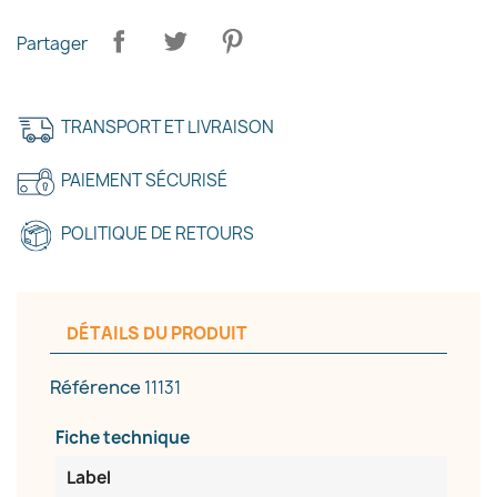
Partager
TRANSPORT ET LIVRAISON
PAIEMENT SÉCURISÉ
POLITIQUE DE RETOURS
DÉTAILS DU PRODUIT
Référence
11131
×
Créer une liste d'envies
Fiche technique
Label
Nom de la liste d'envies