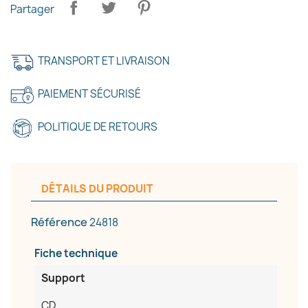
Partager
×
Créer une liste d'envies
TRANSPORT ET LIVRAISON
Nom de la liste d'envies
PAIEMENT SÉCURISÉ
POLITIQUE DE RETOURS
Annuler
Créer une liste d'envies
DÉTAILS DU PRODUIT
Référence
24818
Fiche technique
Support
CD