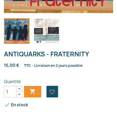
ANTIQUARKS - FRATERNITY
15,00 €
TTC
Livraison en 2 jours possible
Quantité

favorite_border

En stock