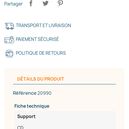
Partager
×
Créer une liste d'envies
TRANSPORT ET LIVRAISON
Nom de la liste d'envies
PAIEMENT SÉCURISÉ
POLITIQUE DE RETOURS
Annuler
Créer une liste d'envies
DÉTAILS DU PRODUIT
Référence
20990
Fiche technique
Support
CD