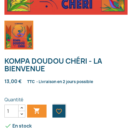
KOMPA DOUDOU CHÉRI - LA
BIENVENUE
13,00 €
TTC
Livraison en 2 jours possible
Quantité

favorite_border

En stock