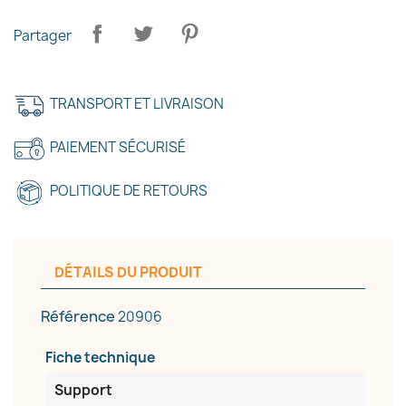
Partager
×
TRANSPORT ET LIVRAISON
Créer une liste d'envies
PAIEMENT SÉCURISÉ
Nom de la liste d'envies
POLITIQUE DE RETOURS
Annuler
Créer une liste d'envies
DÉTAILS DU PRODUIT
Référence
20906
Fiche technique
Support