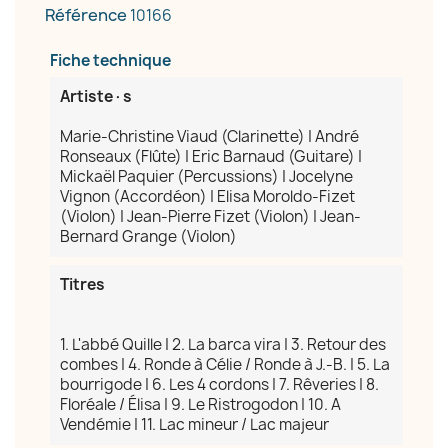
Référence
10166
Fiche technique
Annuler
Créer une liste d'envies
Artiste·s
Marie-Christine Viaud (Clarinette) | André
Ronseaux (Flûte) | Eric Barnaud (Guitare) |
Mickaël Paquier (Percussions) | Jocelyne
Vignon (Accordéon) | Elisa Moroldo-Fizet
(Violon) | Jean-Pierre Fizet (Violon) | Jean-
Bernard Grange (Violon)
Titres
1. L'abbé Quille | 2. La barca vira | 3. Retour des
combes | 4. Ronde à Célie / Ronde à J.-B. | 5. La
bourrigode | 6. Les 4 cordons | 7. Rêveries | 8.
Floréale / Élisa | 9. Le Ristrogodon | 10. A
Vendémie | 11. Lac mineur / Lac majeur