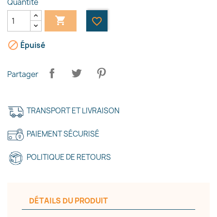
Quantité

favorite_border

Épuisé
Partager
TRANSPORT ET LIVRAISON
PAIEMENT SÉCURISÉ
POLITIQUE DE RETOURS
×
Créer une liste d'envies
DÉTAILS DU PRODUIT
Nom de la liste d'envies