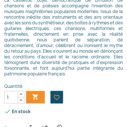
La cassette, objet démocratique de diffusion de
chansons et de poésies accompagne l'invention des
musiques maghrébines populaires modernes. Issus de la
rencontre inédite des instruments et des airs orientaux
avec les sons du synthétiseur, des boîtes à rythmes et des
guitares électriques, ces chansons, multiformes et
fraternelles, directement en prise avec la réalité
quotidienne, nous parlent de séparation, de
déracinement, d'amour, célèbrent ou ironisent le mythe
du retour au pays. Elles s'ouvrent au monde en dénonçant
les conditions d'accueil et le racisme ordinaire. Elles
témoignent dune diversité de pratiques et d'expression
foisonnante, et font aujourd'hui partie intégrante du
patrimoine populaire français.
Quantité

favorite_border
×
Créer une liste d'envies

En stock
Nom de la liste d'envies