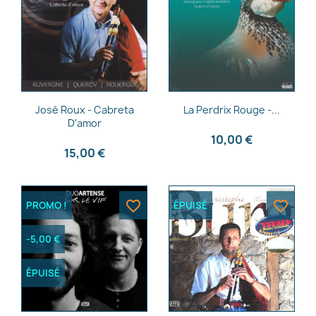
Nom de la liste d'envies
Annuler
Créer une liste d'envies
Aperçu rapide
Aperçu rapide


José Roux - Cabreta
La Perdrix Rouge -...
D'amor
10,00 €
15,00 €
favorite_border
favorite_border
PROMO !
ÉPUISÉ
-5,00 €
ÉPUISÉ