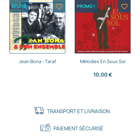
favorite_border
favorite_border
ÉPUISÉ
PROMO !
Aperçu rapide
Aperçu rapide


Jean Bona - Taraf
Mélodies En Sous Sol
10,00 €
TRANSPORT ET LIVRAISON
PAIEMENT SÉCURISÉ