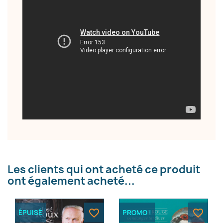
Les clients qui ont acheté ce produit
ont également acheté...
×
Créer une liste d'envies
favorite_border
favorite_border
ÉPUISÉ
PROMO !