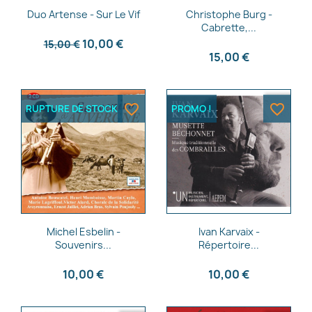
Aperçu rapide
Aperçu rapide


Duo Artense - Sur Le Vif
Christophe Burg -
Cabrette,...
10,00 €
15,00 €
15,00 €
favorite_border
favorite_border
RUPTURE DE STOCK
PROMO !
Aperçu rapide
Aperçu rapide


Michel Esbelin -
Ivan Karvaix -
Souvenirs...
Répertoire...
10,00 €
10,00 €