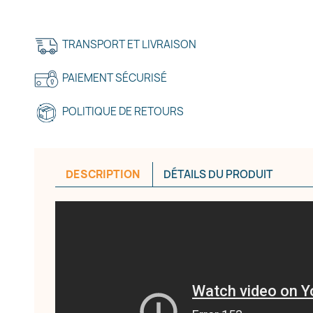
TRANSPORT ET LIVRAISON
réer une liste d'envies
PAIEMENT SÉCURISÉ
POLITIQUE DE RETOURS
e la liste d'envies
DESCRIPTION
DÉTAILS DU PRODUIT
Annuler
Créer une liste d'envies