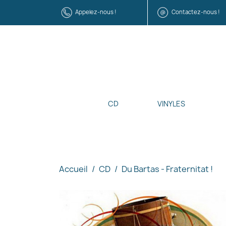
Appelez-nous !
Contactez-nous !
CD
VINYLES
Accueil
CD
Du Bartas - Fraternitat !