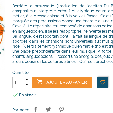
Derrière la broussaille (traduction de l'occitan Du
compositeur interprète créatif et atypique nourri de
métier, à la grosse caisse et à la voix et Pascal 'Calou
marquée des percussions donne une énergie et une r
Cavalié. Le répertoire est composé de chansons collect
en languedocien. Il se les réapproprie, réinvente les mé
Sa langue, c'est l'occitan dont il a fait sa langue de t
abordés dans les chansons sont universels aux musiques
Noël...), le traitement rythmique qu'en fait le trio est 
une place prépondérante dans leur musique. A force d
chants languedociens, il ressort une énergie, des jeux
à leurs cousines les cultures latines... Qu'il soit proche
Quantité

AJOUTER AU PANIER
favorite_border

En stock
Partager