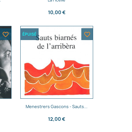
10,00 €
favorite_border
favorite_border
ÉPUISÉ
Aperçu rapide

Menestrers Gascons - Sauts...
12,00 €