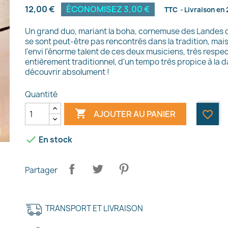
12,00 €
ÉCONOMISEZ 3,00 €
TTC
Livraison en 
Un grand duo, mariant la boha, cornemuse des Landes de
se sont peut-être pas rencontrés dans la tradition, mais
l'envi l'énorme talent de ces deux musiciens, très resp
entièrement traditionnel, d'un tempo très propice à la 
découvrir absolument !
Quantité

AJOUTER AU PANIER
favorite_border

En stock
Partager
TRANSPORT ET LIVRAISON