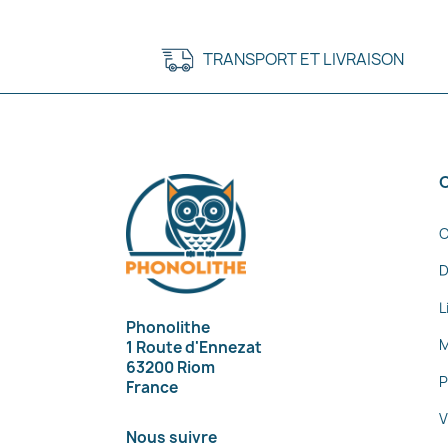
TRANSPORT ET LIVRAISON
C
D
L
Phonolithe
M
1 Route d'Ennezat
63200 Riom
P
France
V
Nous suivre