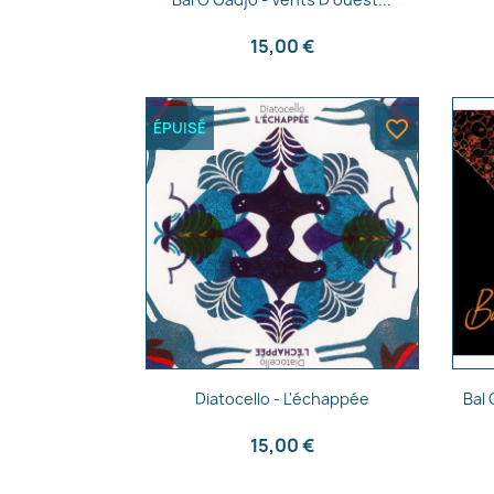
15,00 €
favorite_border
ÉPUISÉ
Aperçu rapide

Diatocello - L'échappée
Bal
15,00 €