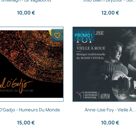
10,00 €
12,00 €
favorite_border
PROMO !
Aperçu rapide
Aperçu rapide


 O'Gadjo - Humeurs Du Monde
Anne-Lise Foy - Vielle À...
15,00 €
10,00 €