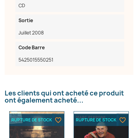
CD
Sortie
Juillet 2008
Code Barre
×
Créer une liste d'envies
5425015550251
Nom de la liste d'envies
Les clients qui ont acheté ce produit
ont également acheté...
Annuler
Créer une liste d'envies
favorite_border
favorite_border
RUPTURE DE STOCK
RUPTURE DE STOCK