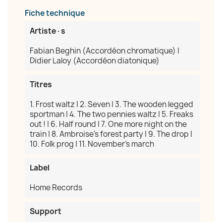
Fiche technique
Artiste·s
Fabian Beghin (Accordéon chromatique) |
Didier Laloy (Accordéon diatonique)
Titres
1. Frost waltz | 2. Seven | 3. The wooden legged
sportman | 4. The two pennies waltz | 5. Freaks
out ! | 6. Half round | 7. One more night on the
train | 8. Ambroise's forest party | 9. The drop |
10. Folk prog | 11. November's march
Label
Home Records
Support