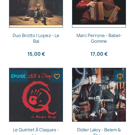
Aperçu rapide
Aperçu rapide


Duo Brotto | Lopez - Le
Marc Perrone - Babel-
Bal
Gomme
15,00 €
17,00 €
favorite_border
favorite_border
ÉPUISÉ
Aperçu rapide
Aperçu rapide


Le Quintet À Claques -
Didier Laloy - Belem &