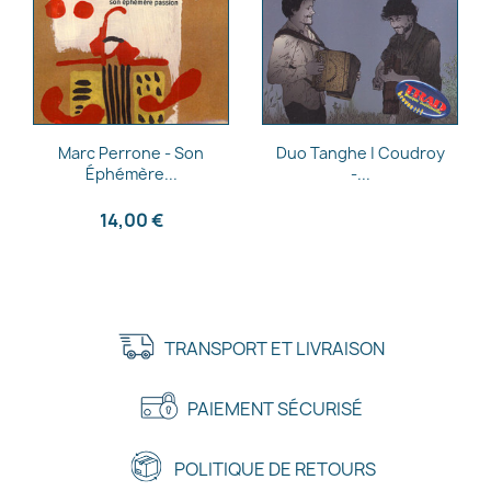
Aperçu rapide
Aperçu rapide


Marc Perrone - Son
Duo Tanghe | Coudroy
Éphémère...
-...
14,00 €
TRANSPORT ET LIVRAISON
PAIEMENT SÉCURISÉ
POLITIQUE DE RETOURS