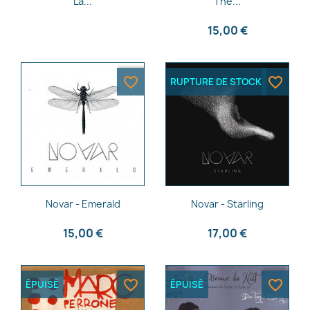
La...
The...
15,00 €
favorite_border
favorite_border
RUPTURE DE STOCK
Aperçu rapide
Aperçu rapide


Novar - Emerald
Novar - Starling
15,00 €
17,00 €
favorite_border
favorite_border
ÉPUISÉ
ÉPUISÉ