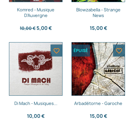
Aperçu rapide
Aperçu rapide


Komred - Musique
Blowzabella - Strange
D'Auvergne
News
5,00 €
15,00 €
10,00 €
favorite_border
favorite_border
ÉPUISÉ
Aperçu rapide
Aperçu rapide


Di Mach - Musiques...
Arbadétorne - Garoche
10,00 €
15,00 €