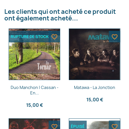
×
Les clients qui ont acheté ce produit
Créer une liste d'envies
ont également acheté...
Nom de la liste d'envies
favorite_border
favorite_border
RUPTURE DE STOCK
Annuler
Créer une liste d'envies
Aperçu rapide
Aperçu rapide


Duo Manchon | Cassan -
Matawa - La Jonction
En...
15,00 €
15,00 €
favorite_border
favorite_border
ÉPUISÉ