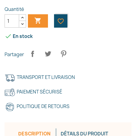
Quantité

favorite_border

En stock
Partager
×
Créer une liste d'envies
TRANSPORT ET LIVRAISON
PAIEMENT SÉCURISÉ
Nom de la liste d'envies
POLITIQUE DE RETOURS
Annuler
Créer une liste d'envies
DESCRIPTION
DÉTAILS DU PRODUIT