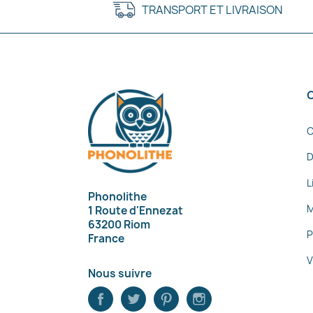
TRANSPORT ET LIVRAISON
C
D
L
Phonolithe
M
1 Route d'Ennezat
63200 Riom
P
France
V
Nous suivre