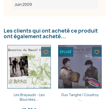
Juin 2009
Annuler
Créer une liste d'envies
Les clients qui ont acheté ce produit
ont également acheté...
favorite_border
favorite_border
ÉPUISÉ
Aperçu rapide
Aperçu rapide


Les Brayauds - Les
Duo Tanghe | Coudroy
Bourrées...
-...