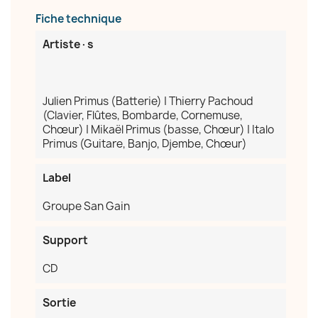
Fiche technique
Artiste·s
Julien Primus (Batterie) | Thierry Pachoud
(Clavier, Flûtes, Bombarde, Cornemuse,
Chœur) | Mikaël Primus (basse, Chœur) | Italo
Primus (Guitare, Banjo, Djembe, Chœur)
Label
Groupe San Gain
Support
×
CD
Créer une liste d'envies
Sortie
Nom de la liste d'envies