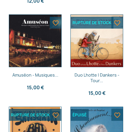
12,00 €
favorite_border
favorite_border
RUPTURE DE STOCK
Aperçu rapide
Aperçu rapide


Amuséon - Musiques...
Duo Lhotte | Dankers -
Tour...
15,00 €
15,00 €
favorite_border
favorite_border
RUPTURE DE STOCK
ÉPUISÉ