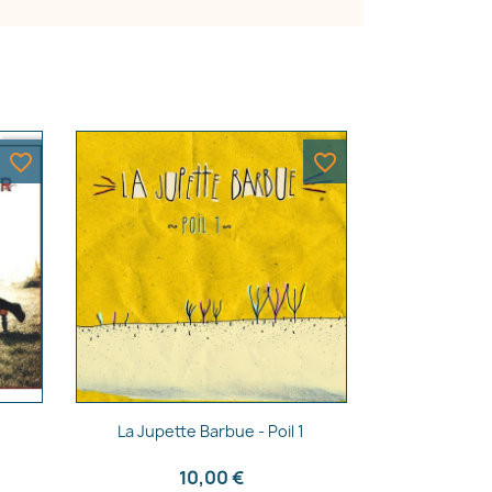
favorite_border
favorite_border
Aperçu rapide

La Jupette Barbue - Poil 1
10,00 €