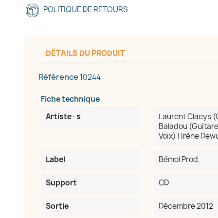
POLITIQUE DE RETOURS
DÉTAILS DU PRODUIT
Référence
10244
Fiche technique
Artiste·s
Laurent Claeys (C
Baladou (Guitare
Voix) | Irène Dewu
Label
Bémol Prod.
Support
CD
réer une liste d'envies
Sortie
Décembre 2012