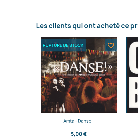
Nom d
Les clients qui ont acheté ce p
favorite_border
RUPTURE DE STOCK
Aperçu rapide

Amta - Danse !
5,00 €