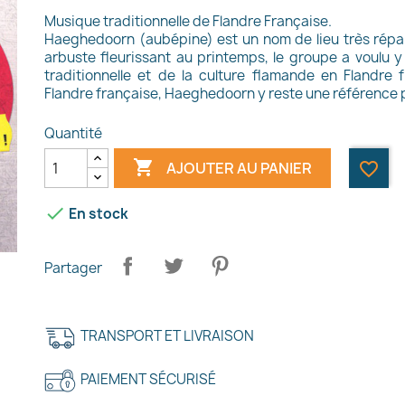
Musique traditionnelle de Flandre Française.
Haeghedoorn (aubépine) est un nom de lieu très répa
arbuste fleurissant au printemps, le groupe a voulu y
traditionnelle et de la culture flamande en Flandre
Flandre française, Haeghedoorn y reste une référence p
Quantité

AJOUTER AU PANIER
favorite_border

En stock
Partager
TRANSPORT ET LIVRAISON
PAIEMENT SÉCURISÉ