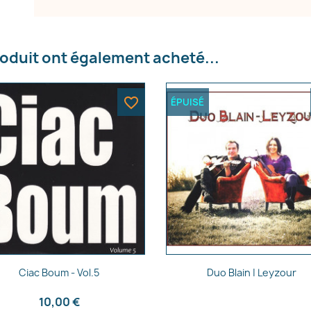
e la liste d'envies
roduit ont également acheté...
Annuler
Créer une liste d'envies
favorite_border
ÉPUISÉ
Aperçu rapide
Aperçu rapide


Ciac Boum - Vol.5
Duo Blain | Leyzour
10,00 €