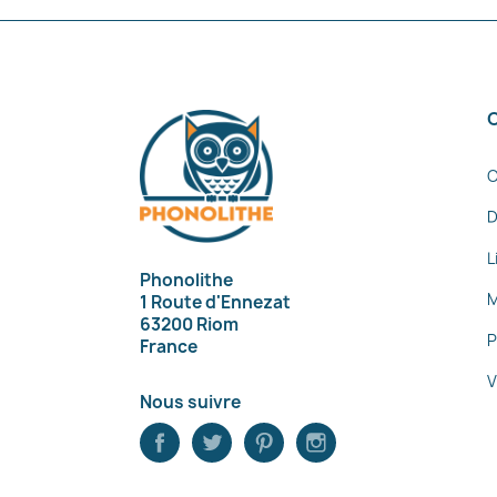
C
D
L
Phonolithe
M
1 Route d'Ennezat
63200 Riom
P
France
V
Nous suivre