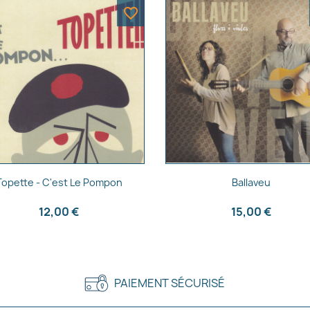
favorite_border
Aperçu rapide
Aperçu rapide


Topette - C'est Le Pompon
Ballaveu
12,00 €
15,00 €
PAIEMENT SÉCURISÉ