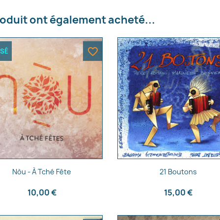
e la liste d'envies
roduit ont également acheté...
favorite_border
ISÉ
Annuler
Créer une liste d'envies
Aperçu rapide
Aperçu rapide


Nòu - À Tché Fête
21 Boutons
10,00 €
15,00 €