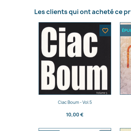
Nom d
Les clients qui ont acheté ce p
favorite_border
ÉPU
Aperçu rapide

Ciac Boum - Vol.5
10,00 €