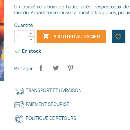
Un troisième album de haute volée, respectueux de
monde. Arbadétorne réussit à booster les gigues, prouvant 
Quantité

AJOUTER AU PANIER
favorite_border

En stock
Partager
TRANSPORT ET LIVRAISON
PAIEMENT SÉCURISÉ
POLITIQUE DE RETOURS