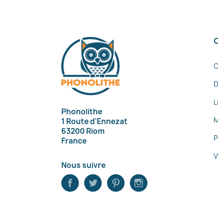
C
D
L
Phonolithe
M
1 Route d'Ennezat
63200 Riom
P
France
V
Nous suivre