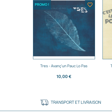
favorite_border
PROMO !
Aperçu rapide

Tres - Avanç'un Pauc Lo Pas
10,00 €
TRANSPORT ET LIVRAISON