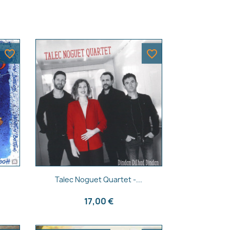
favorite_border
favorite_border
Aperçu rapide

Talec Noguet Quartet -...
17,00 €