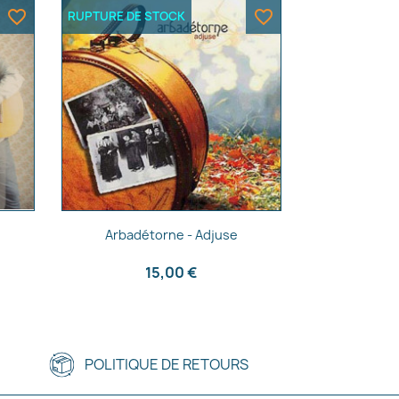
favorite_border
favorite_border
RUPTURE DE STOCK
Aperçu rapide

Arbadétorne - Adjuse
15,00 €
POLITIQUE DE RETOURS