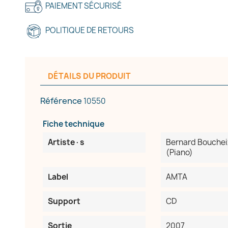
PAIEMENT SÉCURISÉ
réer une liste d'envies
POLITIQUE DE RETOURS
e la liste d'envies
DÉTAILS DU PRODUIT
Référence
10550
Annuler
Créer une liste d'envies
Fiche technique
Artiste·s
Bernard Boucheix
(Piano)
Label
AMTA
Support
CD
Sortie
2007