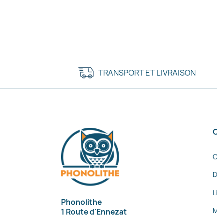
TRANSPORT ET LIVRAISON
C
D
L
Phonolithe
M
1 Route d'Ennezat