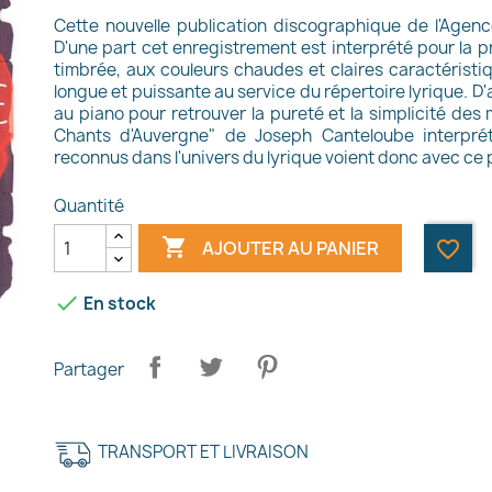
Cette nouvelle publication discographique de l'Agen
D'une part cet enregistrement est interprété pour la 
timbrée, aux couleurs chaudes et claires caractéristiq
longue et puissante au service du répertoire lyrique. 
au piano pour retrouver la pureté et la simplicité des
Chants d'Auvergne" de Joseph Canteloube interpré
reconnus dans l'univers du lyrique voient donc avec ce p
Quantité

AJOUTER AU PANIER
favorite_border

En stock
Partager
TRANSPORT ET LIVRAISON