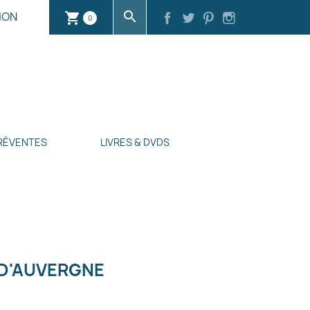
search
ION
shopping_cart
0
RÉVENTES
LIVRES & DVDS
 D'AUVERGNE