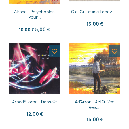
Aperçu rapide
Aperçu rapide


Airbag - Polyphonies
Cie. Guillaume Lopez -...
Pour...
15,00 €
5,00 €
10,00 €
favorite_border
favorite_border
Aperçu rapide
Aperçu rapide


Arbadétorne - Dansaïe
Ad'Arron - Aci Qu'èm
Reis...
12,00 €
15,00 €