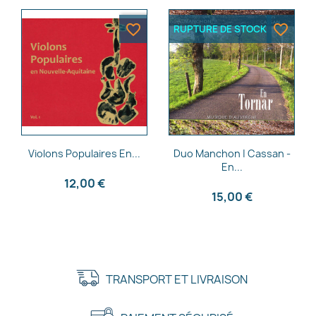
favorite_border
favorite_border
RUPTURE DE STOCK
Aperçu rapide
Aperçu rapide


Violons Populaires En...
Duo Manchon | Cassan -
En...
12,00 €
15,00 €
TRANSPORT ET LIVRAISON