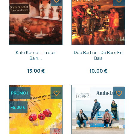
favorite_border
favorite_border
Nom de la liste d'envies
Annuler
Créer une liste d'envies
Aperçu rapide
Aperçu rapide


Kafe Koefet - Trouz
Duo Barbar - De Bars En
Ba'n...
Bals
15,00 €
10,00 €
favorite_border
favorite_border
PROMO !
-5,00 €