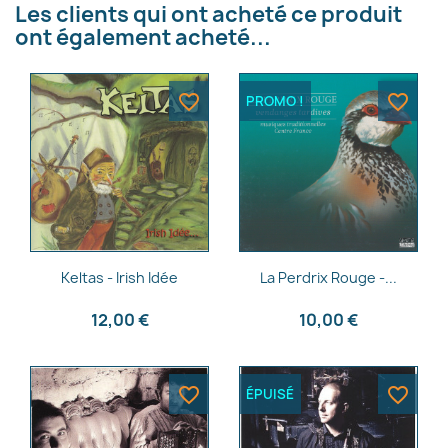
Les clients qui ont acheté ce produit
×
Créer une liste d'envies
ont également acheté...
Nom de la liste d'envies
favorite_border
favorite_border
PROMO !
Annuler
Créer une liste d'envies
Aperçu rapide
Aperçu rapide


Keltas - Irish Idée
La Perdrix Rouge -...
12,00 €
10,00 €
favorite_border
favorite_border
ÉPUISÉ