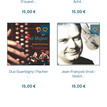
D'ouest...
Achil...
15,00 €
15,00 €
favorite_border
favorite_border
Aperçu rapide
Aperçu rapide


Duo Guerbigny | Pacher
Jean-François Vrod -
-...
Violon...
15,00 €
15,00 €