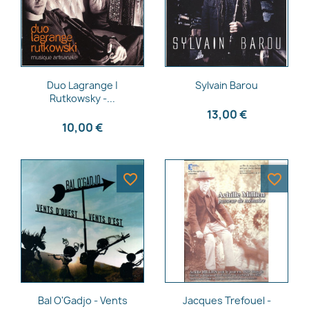
Aperçu rapide
Aperçu rapide


Duo Lagrange |
Sylvain Barou
Rutkowsky -...
13,00 €
10,00 €
favorite_border
favorite_border
Aperçu rapide
Aperçu rapide


Bal O'Gadjo - Vents
Jacques Trefouel -