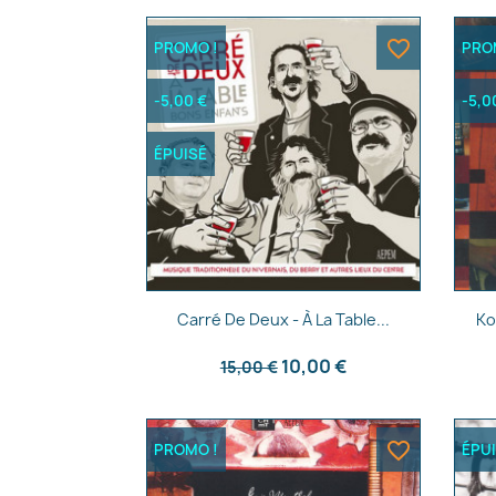
favorite_border
PROMO !
PRO
-5,00 €
-5,0
ÉPUISÉ
Aperçu rapide

Carré De Deux - À La Table...
Ko
10,00 €
15,00 €
favorite_border
PROMO !
ÉPU