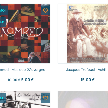
favorite_border
MO !
0 €
Aperçu rapide
Aperçu rapide


mred - Musique D'Auvergne
Jacques Trefouel - Achil..
5,00 €
15,00 €
10,00 €
favorite_border
ISÉ