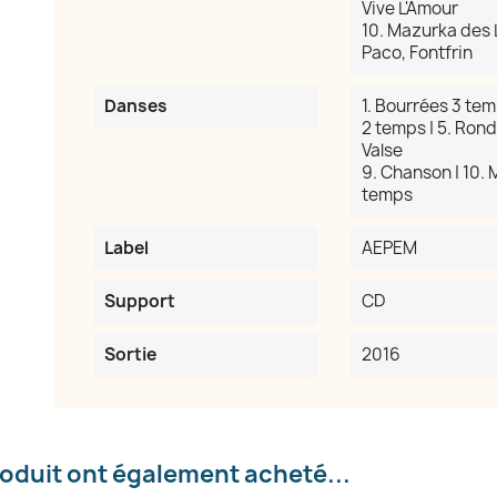
Vive L'Amour
10. Mazurka des L
Paco, Fontfrin
Danses
1. Bourrées 3 tem
2 temps | 5. Rond
Valse
réer une liste d'envies
9. Chanson | 10. M
temps
e la liste d'envies
Label
AEPEM
Support
CD
Sortie
2016
Annuler
Créer une liste d'envies
roduit ont également acheté...