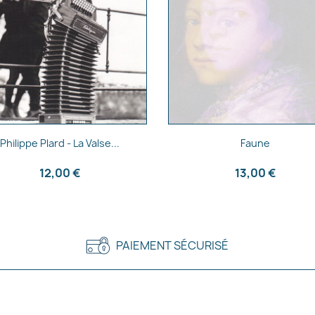
Aperçu rapide
Aperçu rapide


Philippe Plard - La Valse...
Faune
12,00 €
13,00 €
PAIEMENT SÉCURISÉ