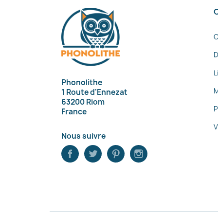
C
D
L
Phonolithe
M
1 Route d'Ennezat
63200 Riom
P
France
V
Nous suivre