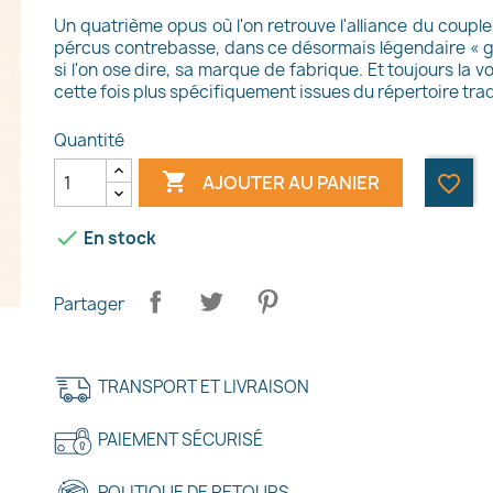
Un quatrième opus où l'on retrouve l'alliance du coup
pércus contrebasse, dans ce désormais légendaire « gr
si l'on ose dire, sa marque de fabrique. Et toujours la 
cette fois plus spécifiquement issues du répertoire trad
Quantité

AJOUTER AU PANIER
favorite_border

En stock
Partager
TRANSPORT ET LIVRAISON
PAIEMENT SÉCURISÉ
POLITIQUE DE RETOURS