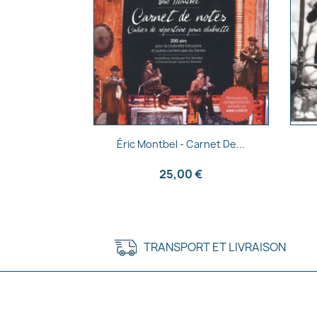
Aperçu rapide

Éric Montbel - Carnet De...
25,00 €
TRANSPORT ET LIVRAISON