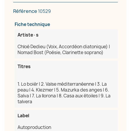
Référence
10529
Fiche technique
Annuler
Créer une liste d'envies
Artiste·s
Chloé Dedieu (Voix, Accordéon diatonique) |
Nomad Bost (Poésie, Clarinette soprano)
Titres
1. Lo boièr | 2. Valse méditerranéenne | 3. La
peau | 4. Klezmer | 5. Mazurka des anges | 6.
Salva | 7. La llorona | 8. Casa aux étoiles | 9. La
talvera
Label
Autoproduction