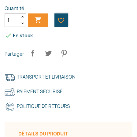
Quantité

favorite_border

En stock
Partager
TRANSPORT ET LIVRAISON
PAIEMENT SÉCURISÉ
POLITIQUE DE RETOURS
×
Créer une liste d'envies
Nom de la liste d'envies
DÉTAILS DU PRODUIT