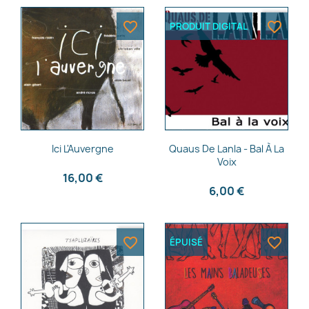
favorite_border
favorite_border
PRODUIT DIGITAL
Aperçu rapide
Aperçu rapide


Ici L'Auvergne
Quaus De Lanla - Bal À La
Voix
16,00 €
6,00 €
favorite_border
favorite_border
ÉPUISÉ