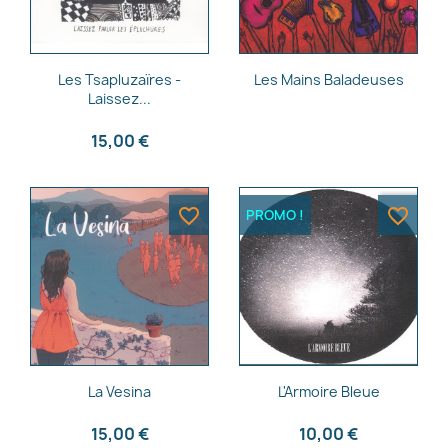
Aperçu rapide
Aperçu rapide


Les Tsapluzaïres -
Les Mains Baladeuses
Laissez...
15,00 €
favorite_border
favorite_border
PROMO !
Aperçu rapide
Aperçu rapide


La Vesina
L'Armoire Bleue
15,00 €
10,00 €