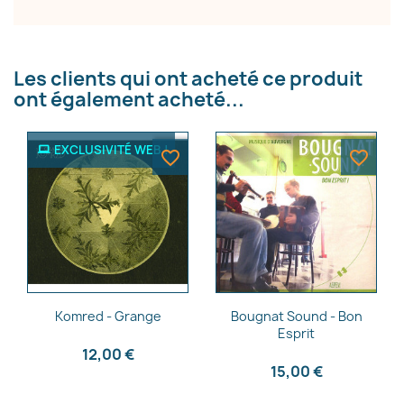
×
Créer une liste d'envies
Les clients qui ont acheté ce produit
ont également acheté...
Nom de la liste d'envies
EXCLUSIVITÉ WEB !
favorite_border
favorite_border
Annuler
Créer une liste d'envies
Aperçu rapide
Aperçu rapide


Komred - Grange
Bougnat Sound - Bon
Esprit
12,00 €
15,00 €